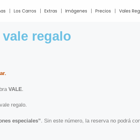
ñas
Los Carros
Extras
Imágenes
Precios
Vales Reg
vale regalo
ar.
abra
VALE
.
vale regalo.
ones especiales”
. Sin este número, la reserva no podrá co