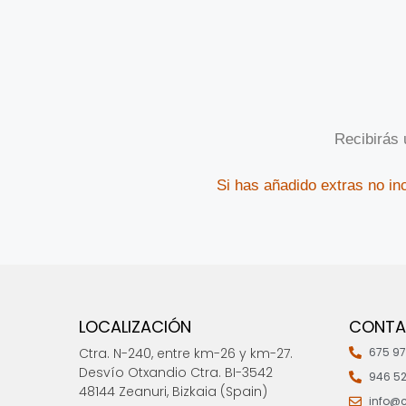
Recibirás 
Si has añadido extras no in
LOCALIZACIÓN
CONT
Ctra. N-240, entre km-26 y km-27.
675 97
Desvío Otxandio Ctra. BI-3542
946 52
48144 Zeanuri, Bizkaia (Spain)
info@